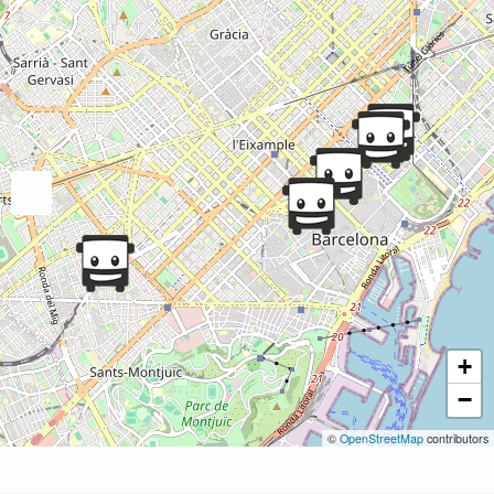
+
−
©
OpenStreetMap
contributors