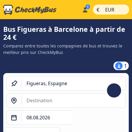
|
|
€
EUR
Bus Figueras à Barcelone à partir de
24 €
Comparez entre toutes les compagnies de bus et trouvez le
meilleur prix sur CheckMyBus
1