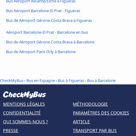
Bus Aéroport Alicante/Elche à Figueras
Bus Aéroport Barcelone-El Prat - Figueras
Bus de Aéroport Gérone-Costa Brava à Figueras
Aéroport Barcelone-El Prat - Barcelone en bus
Bus de Aéroport Gérone-Costa Brava à Barcelone
Bus de Aéroport Paris Orly à Barcelone
CheckMyBus
›
Bus en Espagne
›
Bus à Figueras
›
Bus à Barcelone
MENTIONS LÉGALES
MÉTHODOLOGIE
CONFIDENTIALITÉ
PARAMÈTRES DES COOKIES
QUI SOMMES-NOUS ?
ARTICLE
PRESSE
TRANSPORT PAR BUS