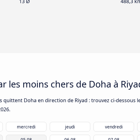
13 Ø
488,3 k
car les moins chers de Doha à Riya
 quittent Doha en direction de Riyad : trouvez ci-dessous l
2026
.
mercredi
jeudi
vendredi
05.08
06.08
07.08