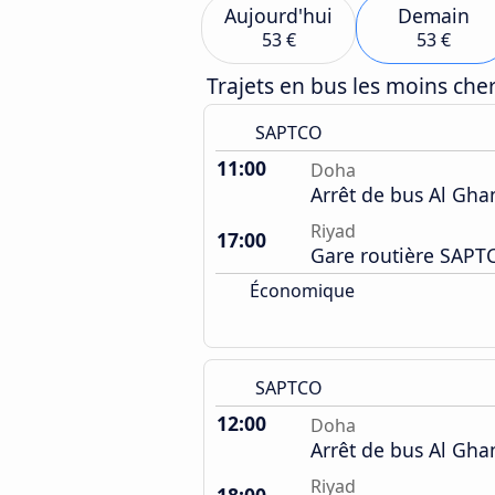
Aujourd'hui
Demain
53 €
53 €
Trajets en bus les moins ch
SAPTCO
11:00
Doha
Arrêt de bus Al Gh
Riyad
17:00
Gare routière SAPT
Économique
SAPTCO
12:00
Doha
Arrêt de bus Al Gh
Riyad