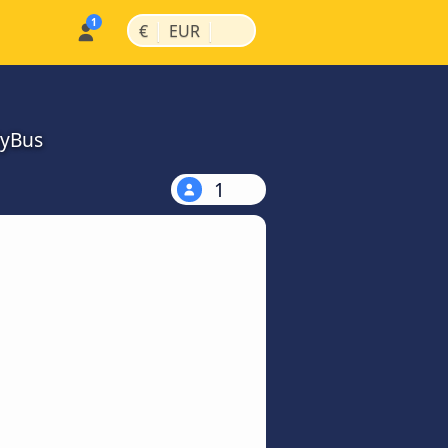
|
|
€
EUR
MyBus
1