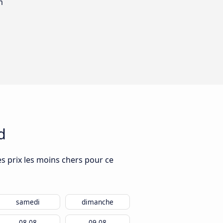
m
d
es prix les moins chers pour ce
samedi
dimanche
08.08
09.08