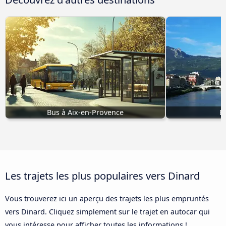
Bus à Aix-en-Provence
B
Les trajets les plus populaires vers Dinard
Vous trouverez ici un aperçu des trajets les plus empruntés
vers Dinard. Cliquez simplement sur le trajet en autocar qui
vous intéresse pour afficher toutes les informations !