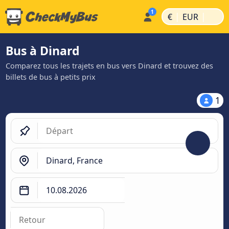
|
|
€
EUR
Bus à Dinard
Comparez tous les trajets en bus vers Dinard et trouvez des
billets de bus à petits prix
1