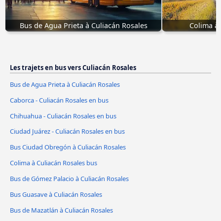
Bus de Agua Prieta à Culiacán Rosales
Colima à 
Les trajets en bus vers Culiacán Rosales
Bus de Agua Prieta à Culiacán Rosales
Caborca - Culiacán Rosales en bus
Chihuahua - Culiacán Rosales en bus
Ciudad Juárez - Culiacán Rosales en bus
Bus Ciudad Obregón à Culiacán Rosales
Colima à Culiacán Rosales bus
Bus de Gómez Palacio à Culiacán Rosales
Bus Guasave à Culiacán Rosales
Bus de Mazatlán à Culiacán Rosales