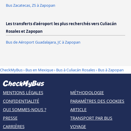
Bus Zacatecas, ZS à Zapopan
Les transferts d'aéroport les plus recherchés vers Culiacán
Rosales et Zapopan
Bus de Aéroport Guadalajara, JC à Zapopan
CheckMyBus
›
Bus en Mexique
›
Bus à Culiacán Rosales
›
Bus à Zapopan
MENTIONS LÉGALES
MÉTHODOLOGIE
CONFIDENTIALITÉ
PARAMÈTRES DES COOKIES
QUI SOMMES-NOUS ?
ARTICLE
PRESSE
TRANSPORT PAR BUS
CARRIÈRES
VOYAGE