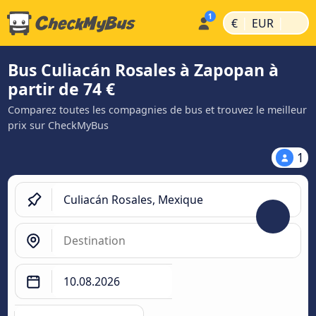
|
|
€
EUR
Bus Culiacán Rosales à Zapopan à
partir de 74 €
Comparez toutes les compagnies de bus et trouvez le meilleur
prix sur CheckMyBus
1