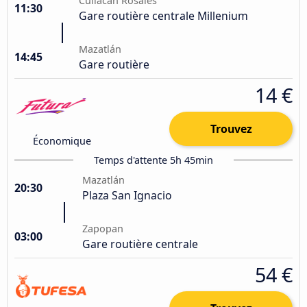
Culiacán Rosales
11:30
Gare routière centrale Millenium
Mazatlán
14:45
Gare routière
14 €
Trouvez
Économique
Temps d'attente 5h 45min
Mazatlán
20:30
Plaza San Ignacio
Zapopan
03:00
Gare routière centrale
54 €