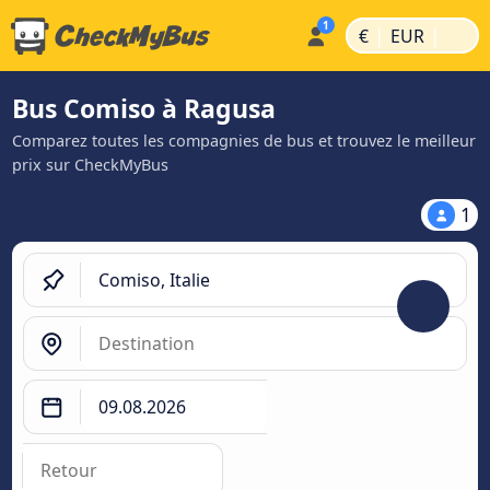
|
|
€
EUR
Bus Comiso à Ragusa
Comparez toutes les compagnies de bus et trouvez le meilleur
prix sur CheckMyBus
1