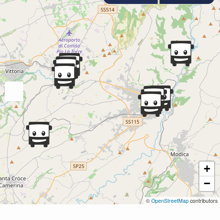
+
−
©
OpenStreetMap
contributors