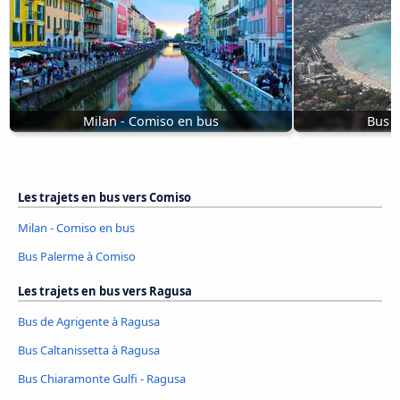
Milan - Comiso en bus
Bus 
Les trajets en bus vers Comiso
Milan - Comiso en bus
Bus Palerme à Comiso
Les trajets en bus vers Ragusa
Bus de Agrigente à Ragusa
Bus Caltanissetta à Ragusa
Bus Chiaramonte Gulfi - Ragusa