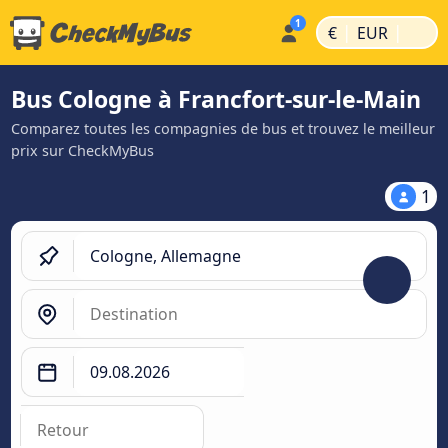
|
|
€
EUR
Bus Cologne à Francfort-sur-le-Main
Comparez toutes les compagnies de bus et trouvez le meilleur
prix sur CheckMyBus
1