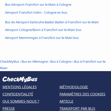
Bus Aéroport Francfort sur le Main à Cologne
Aéroport Francfort Hahn - Cologne en bus
Bus de Aéroport Karlsruhe-Baden Baden à Francfort-sur-le-Main
Aéroport Cologne/Bonn à Francfort-sur-le-Main bus
Aéroport Memmingen à Francfort-sur-le-Main bus
CheckMyBus
›
Bus en Allemagne
›
Bus à Cologne
›
Bus à Francfort-sur-le-
Main
MENTIONS LÉGALES
MÉTHODOLOGIE
CONFIDENTIALITÉ
PARAMÈTRES DES COOKIES
QUI SOMMES-NOUS ?
ARTICLE
PRESSE
TRANSPORT PAR BUS