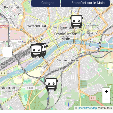
Cologne
Francfort-sur-le-Main
+
−
©
OpenStreetMap
contributors