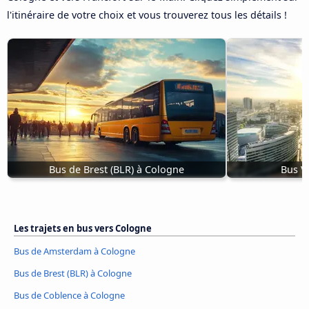
l'itinéraire de votre choix et vous trouverez tous les détails !
Bus de Brest (BLR) à Cologne
Bus V
Les trajets en bus vers Cologne
Bus de Amsterdam à Cologne
Bus de Brest (BLR) à Cologne
Bus de Coblence à Cologne