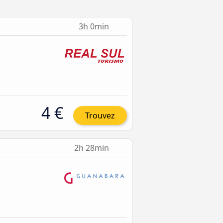
3h 0min
4 €
Trouvez
2h 28min