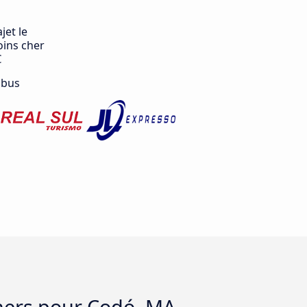
jet le
ins cher
€
 bus
chers pour Codó, MA