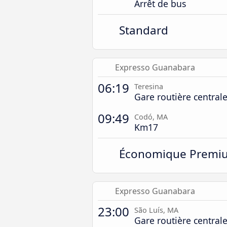
Arrêt de bus
Standard
Expresso Guanabara
06:19
Teresina
Gare routière central
09:49
Codó, MA
Km17
Économique Premi
Expresso Guanabara
23:00
São Luís, MA
Gare routière central