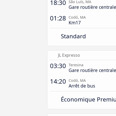
18:30
São Luís, MA
Gare routière central
01:28
Codó, MA
Km17
Standard
JL Expresso
03:30
Teresina
Gare routière central
14:20
Codó, MA
Arrêt de bus
Économique Premi