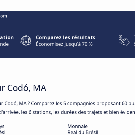
.com
nation
Comparez les résultats
onde
Économisez jusqu'à 70 %
ur Codó, MA
ur Codó, MA ? Comparez les 5 compagnies proposant 60 bus
arrivée, les 6 stations, les durées des trajets et bien évide
ys
Monnaie
ésil
Real du Brésil