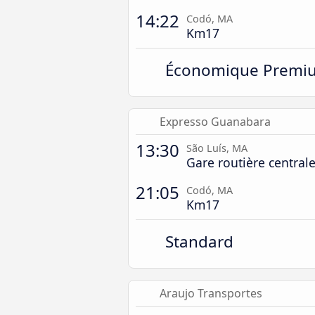
14:22
Codó, MA
Km17
Économique Premi
Expresso Guanabara
13:30
São Luís, MA
Gare routière central
21:05
Codó, MA
Km17
Standard
Araujo Transportes