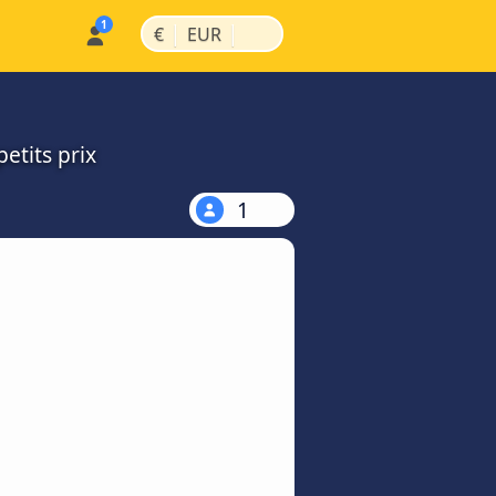
|
|
€
EUR
etits prix
1