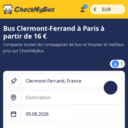
|
|
€
EUR
Bus Clermont-Ferrand à Paris à
partir de 16 €
Comparez toutes les compagnies de bus et trouvez le meilleur
prix sur CheckMyBus
1