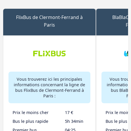
FlixBus de Clermont-Ferrand à
BlaBlaCa
Paris
Fe
Vous trouverez ici les principales
Vous trouve
informations concernant la ligne de
information
bus FlixBus de Clermont-Ferrand à
bus BlaBl
Paris :
Fe
Prix le moins cher
17 €
Prix le moin
Bus le plus rapide
5h 34min
Bus le plus 
Premier bus
04:25
Premier bus