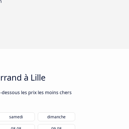
m
rand à Lille
i-dessous les prix les moins chers
samedi
dimanche
08.08
09.08