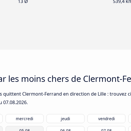
13 Ø
539,4 k
ar les moins chers de Clermont-Fer
 quittent Clermont-Ferrand en direction de Lille : trouvez c
du
07.08.2026
.
mercredi
jeudi
vendredi
05.08
06.08
07.08