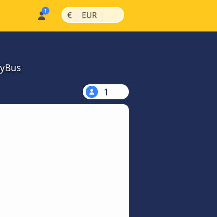
|
|
€
EUR
MyBus
1