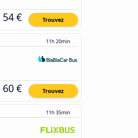
54 €
Trouvez
11h 20min
60 €
Trouvez
11h 35min