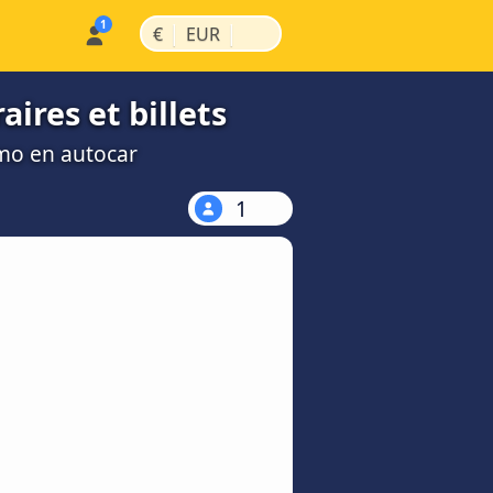
|
|
€
EUR
ires et billets
rmo en autocar
1