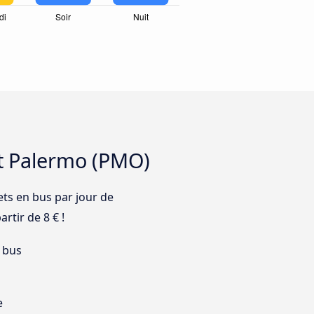
rt Palermo (PMO)
ets en bus par jour de
rtir de 8 € !
 bus
e