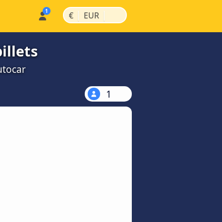
|
|
€
EUR
illets
utocar
1