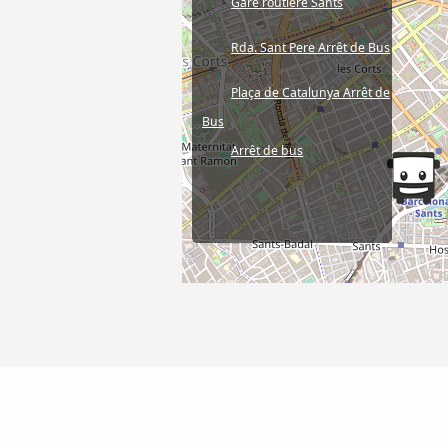
Gare routière Sants
Rda. Sant Pere Arrêt de Bus
Plaça de Catalunya Arrêt de
Bus
Arrêt de bus