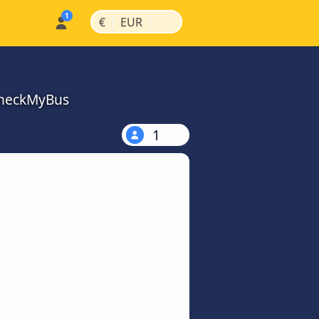
|
|
€
EUR
 CheckMyBus
1