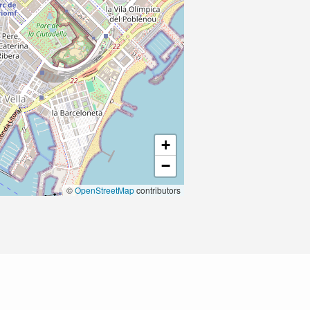
+
−
©
OpenStreetMap
contributors