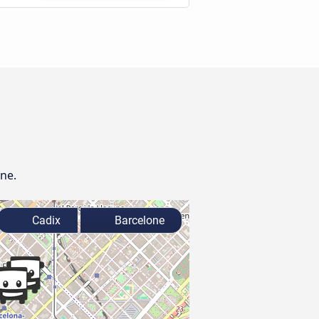
one.
Cadix
Barcelone