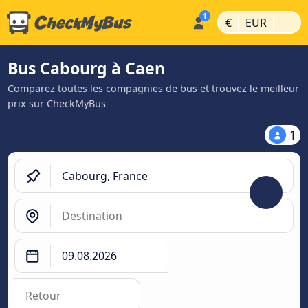
|
|
€
EUR
Bus Cabourg à Caen
Comparez toutes les compagnies de bus et trouvez le meilleur
prix sur CheckMyBus
1