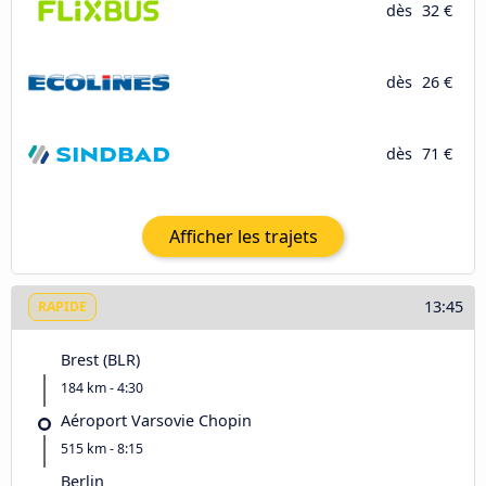
dès
32 €
dès
26 €
dès
71 €
Afficher les trajets
13:45
RAPIDE
Brest (BLR)
184 km - 4:30
Aéroport Varsovie Chopin
515 km - 8:15
Berlin