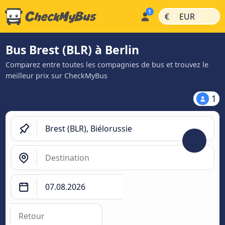
|
|
€
EUR
Bus Brest (BLR) à Berlin
Comparez entre toutes les compagnies de bus et trouvez le
meilleur prix sur CheckMyBus
1