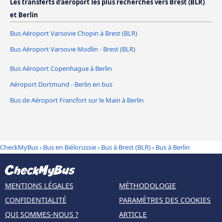
Les transferts d'aéroport les plus recherchés vers Brest (BLR)
et Berlin
Bus Aéroport Varsovie Chopin à Brest (BLR)
Bus Aéroport Varsovie Modlin - Brest (BLR)
Bus Aéroport Copenhague à Berlin
Aéroport Dortmund - Berlin en bus
Bus de Aéroport Francfort sur le Main à Berlin
CheckMyBus
›
Bus en Biélorussie
›
Bus à Brest (BLR)
›
Bus à Berlin
MENTIONS LÉGALES
MÉTHODOLOGIE
CONFIDENTIALITÉ
PARAMÈTRES DES COOKIES
QUI SOMMES-NOUS ?
ARTICLE