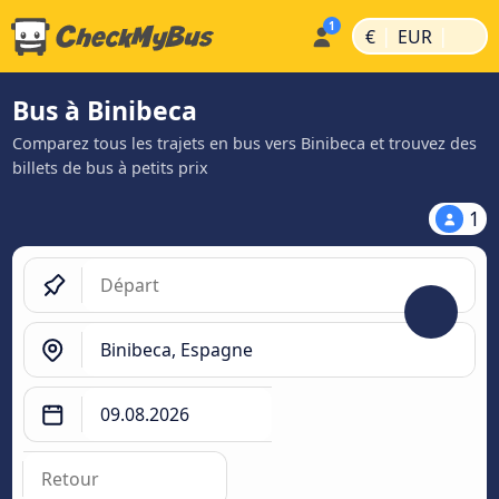
|
|
€
EUR
Bus à Binibeca
Comparez tous les trajets en bus vers Binibeca et trouvez des
billets de bus à petits prix
1