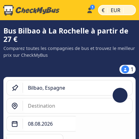
|
|
€
EUR
Bus Bilbao à La Rochelle à partir de
27 €
Comparez toutes les compagnies de bus et trouvez le meilleur
prix sur CheckMyBus
1