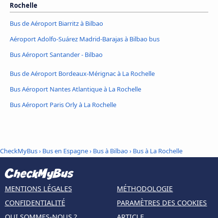
Rochelle
Bus de Aéroport Biarritz à Bilbao
Aéroport Adolfo-Suárez Madrid-Barajas à Bilbao bus
Bus Aéroport Santander - Bilbao
Bus de Aéroport Bordeaux-Mérignac à La Rochelle
Bus Aéroport Nantes Atlantique à La Rochelle
Bus Aéroport Paris Orly à La Rochelle
CheckMyBus
›
Bus en Espagne
›
Bus à Bilbao
›
Bus à La Rochelle
MENTIONS LÉGALES
MÉTHODOLOGIE
CONFIDENTIALITÉ
PARAMÈTRES DES COOKIES
QUI SOMMES-NOUS ?
ARTICLE