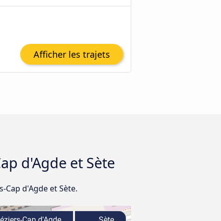
Afficher les trajets
Cap d'Agde et Sète
s-Cap d'Agde et Sète.
éziers-Cap d'Agde
Sète