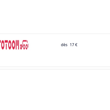
dès
17 €