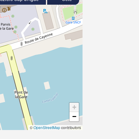
+
−
©
OpenStreetMap
contributors