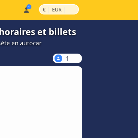
|
|
€
EUR
oraires et billets
Sète en autocar
1