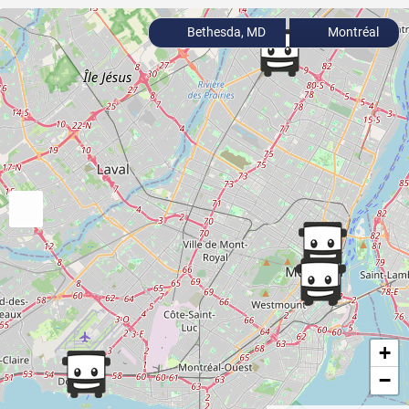
Bethesda, MD
Montréal
+
−