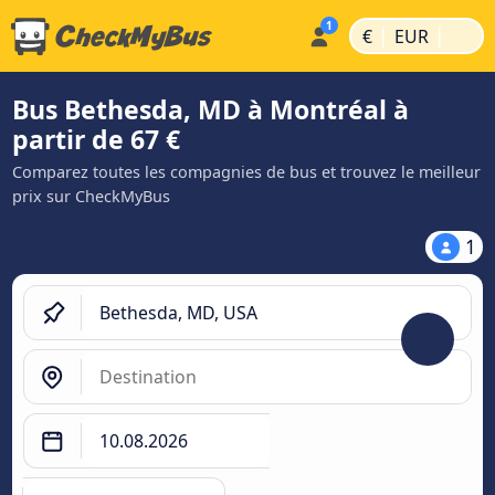
|
|
€
EUR
Bus Bethesda, MD à Montréal à
partir de 67 €
Comparez toutes les compagnies de bus et trouvez le meilleur
prix sur CheckMyBus
1