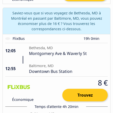
Saviez-vous que si vous voyagez de Bethesda, MD à
Montréal en passant par Baltimore, MD, vous pouvez
économiser plus de 16 € ? Vous trouverez les
correspondances ci-dessous.
FlixBus
19h 0min
Bethesda, MD
12:05
Montgomery Ave & Waverly St
Baltimore, MD
12:55
Downtown Bus Station
8 €
Trouvez
Économique
Temps d'attente 4h 20min