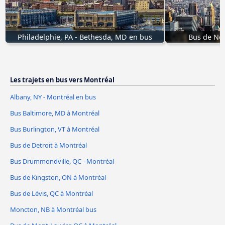
Philadelphie, PA - Bethesda, MD en bus
Bus de Ne
Les trajets en bus vers Montréal
Albany, NY - Montréal en bus
Bus Baltimore, MD à Montréal
Bus Burlington, VT à Montréal
Bus de Detroit à Montréal
Bus Drummondville, QC - Montréal
Bus de Kingston, ON à Montréal
Bus de Lévis, QC à Montréal
Moncton, NB à Montréal bus