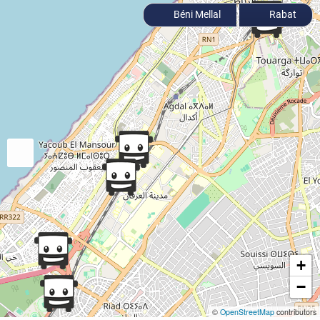
Béni Mellal
Rabat
+
−
©
OpenStreetMap
contributors