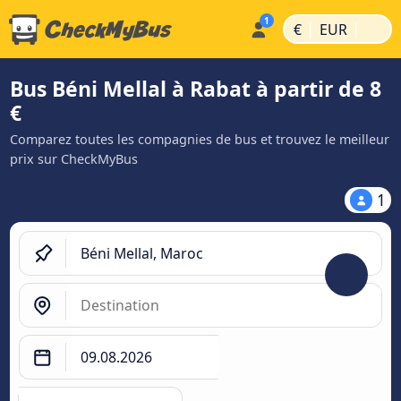
|
|
€
EUR
Bus Béni Mellal à Rabat à partir de 8
€
Comparez toutes les compagnies de bus et trouvez le meilleur
prix sur CheckMyBus
1