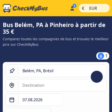
|
|
€
EUR
Bus Belém, PA à Pinheiro à partir de
35 €
Comparez toutes les compagnies de bus et trouvez le meilleur
prix sur CheckMyBus
1