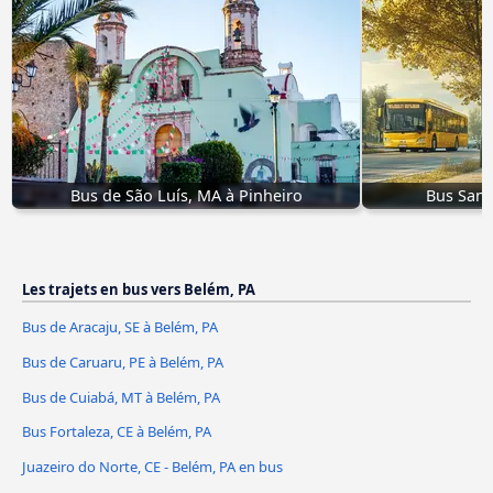
Bus de São Luís, MA à Pinheiro
Bus Sant
Les trajets en bus vers Belém, PA
Bus de Aracaju, SE à Belém, PA
Bus de Caruaru, PE à Belém, PA
Bus de Cuiabá, MT à Belém, PA
Bus Fortaleza, CE à Belém, PA
Juazeiro do Norte, CE - Belém, PA en bus