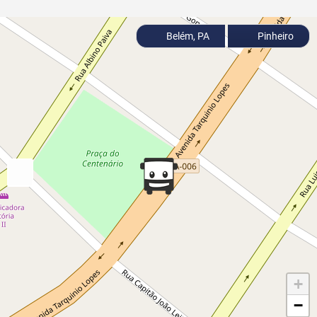
Belém, PA
Pinheiro
+
−