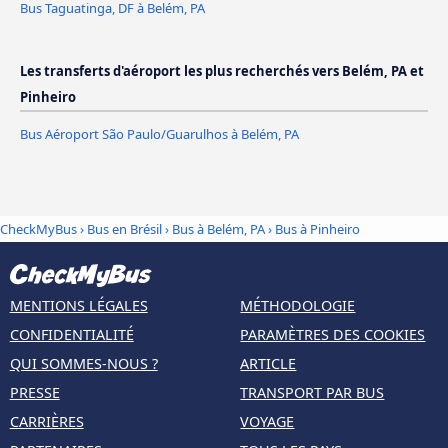
Bus Taguatinga, DF à Belém, PA
Les transferts d'aéroport les plus recherchés vers Belém, PA et
Pinheiro
Bus Aéroport São Paulo/Guarulhos à Belém, PA
CheckMyBus
›
Bus en Brésil
›
Bus à Belém, PA
›
Bus à Pinheiro
MENTIONS LÉGALES
MÉTHODOLOGIE
CONFIDENTIALITÉ
PARAMÈTRES DES COOKIES
QUI SOMMES-NOUS ?
ARTICLE
PRESSE
TRANSPORT PAR BUS
CARRIÈRES
VOYAGE