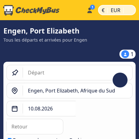
|
|
€
EUR
Engen, Port Elizabeth
Tous les départs et arrivées pour Engen
1