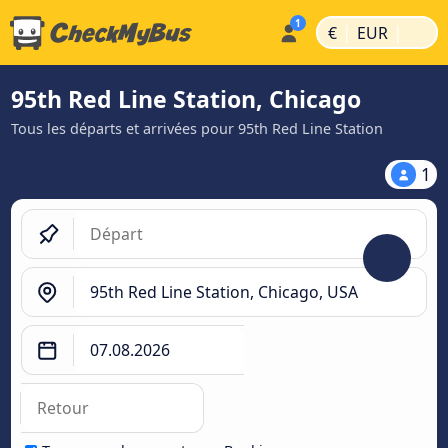
|
|
€
EUR
95th Red Line Station, Chicago
Tous les départs et arrivées pour 95th Red Line Station
1