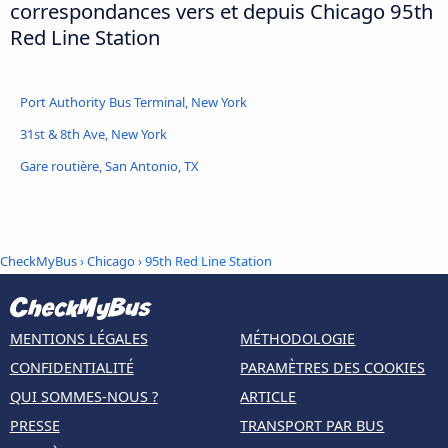
correspondances vers et depuis Chicago 95th
Red Line Station
Port Authority Bus Terminal, New York
31st & 8th Ave, New York
Gare routière, San Antonio, TX
CheckMyBus
›
Chicago
› 95th Red Line Station
MENTIONS LÉGALES
MÉTHODOLOGIE
CONFIDENTIALITÉ
PARAMÈTRES DES COOKIES
QUI SOMMES-NOUS ?
ARTICLE
PRESSE
TRANSPORT PAR BUS