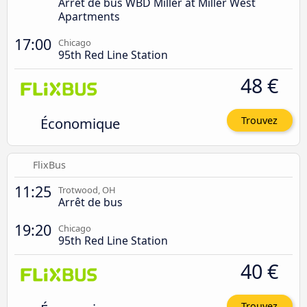
Arrêt de bus WBD Miller at Miller West
Apartments
17:00
Chicago
95th Red Line Station
48 €
Économique
Trouvez
FlixBus
11:25
Trotwood, OH
Arrêt de bus
19:20
Chicago
95th Red Line Station
40 €
Trouvez