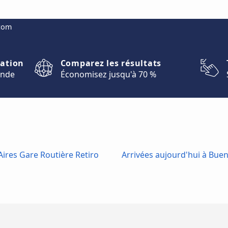
.com
nation
Comparez les résultats
onde
Économisez jusqu'à 70 %
ires Gare Routière Retiro
Arrivées aujourd'hui à Buen