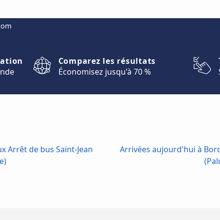
.com
nation
Comparez les résultats
onde
Économisez jusqu'à 70 %
x Arrêt de bus Saint-Jean
Arrivées aujourd'hui à Bor
e)
(Pal