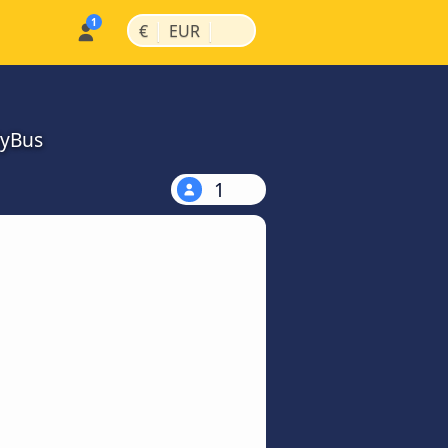
|
|
€
EUR
MyBus
1