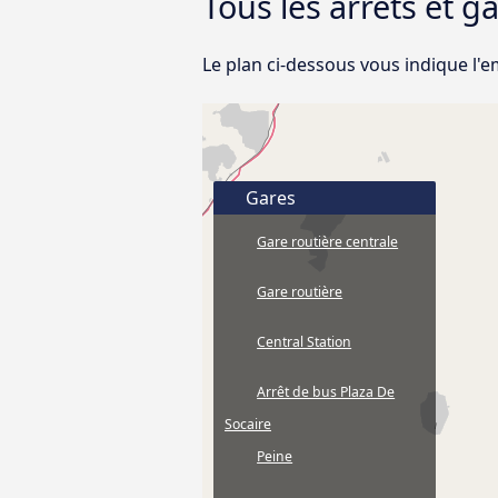
Tous les arrêts et 
Le plan ci-dessous vous indique l'
Gares
Gare routière centrale
Gare routière
Central Station
Arrêt de bus Plaza De
Socaire
Peine