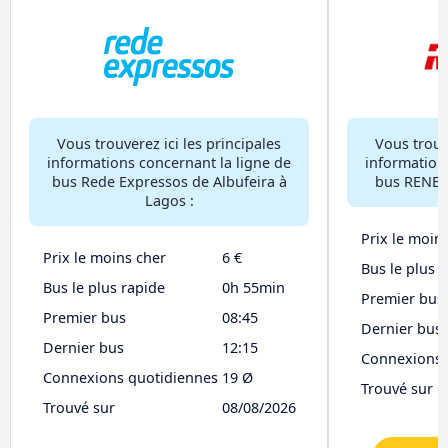
Vous trouverez ici les principales
Vous trouve
informations concernant la ligne de
information
bus Rede Expressos de Albufeira à
bus RENEX 
Lagos :
Prix le moin
Prix le moins cher
6 €
Bus le plus 
Bus le plus rapide
0h 55min
Premier bus
Premier bus
08:45
Dernier bus
Dernier bus
12:15
Connexions 
Connexions quotidiennes
19 Ø
Trouvé sur
Trouvé sur
08/08/2026