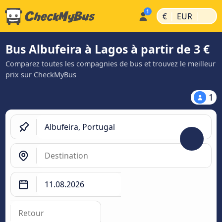
|
|
€
EUR
Bus Albufeira à Lagos à partir de 3 €
Comparez toutes les compagnies de bus et trouvez le meilleur
prix sur CheckMyBus
1