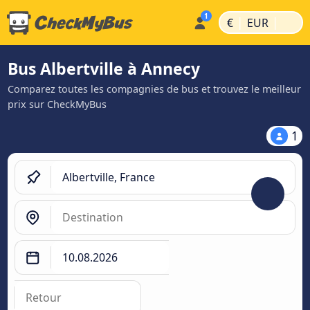
|
|
€
EUR
Bus Albertville à Annecy
Comparez toutes les compagnies de bus et trouvez le meilleur
prix sur CheckMyBus
1